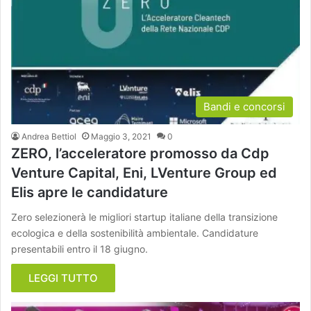
Bandi e concorsi
Andrea Bettiol
Maggio 3, 2021
0
ZERO, l’acceleratore promosso da Cdp
Venture Capital, Eni, LVenture Group ed
Elis apre le candidature
Zero selezionerà le migliori startup italiane della transizione
ecologica e della sostenibilità ambientale. Candidature
presentabili entro il 18 giugno.
LEGGI TUTTO