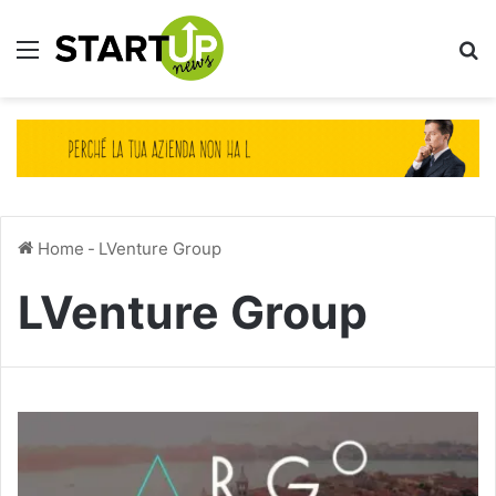
Menu
Ce
Home
-
LVenture Group
LVenture Group