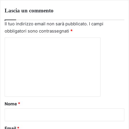
Lascia un commento
Il tuo indirizzo email non sarà pubblicato.
I campi
obbligatori sono contrassegnati
*
C
o
m
m
e
n
t
o
Nome
*
*
Email
*