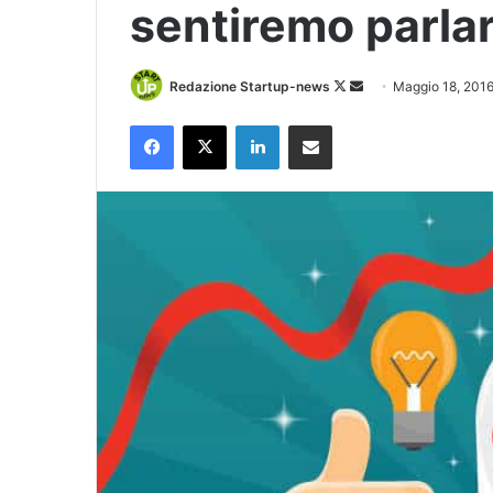
sentiremo parla
Follow
Invia
Redazione Startup-news
Maggio 18, 201
on
un'email
Facebook
X
LinkedIn
Condividi via Email
X