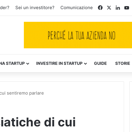
Facebook
X
Linke
Y
nder?
Sei un investitore?
Comunicazione
NA STARTUP
INVESTIRE IN STARTUP
GUIDE
STORIE
 cui sentiremo parlare
iatiche di cui