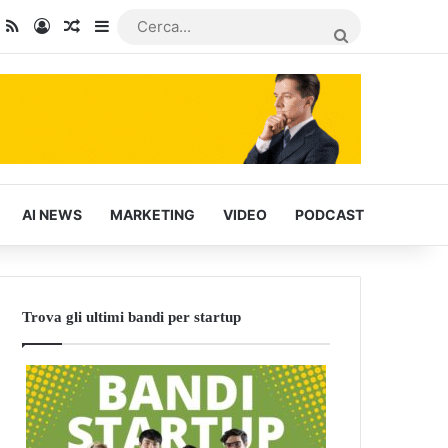
dIn
ou Tube
RSS
Accedi
Articoli Casuali
Barra laterale
CERCA...
AI NEWS
MARKETING
VIDEO
PODCAST
Trova gli ultimi bandi per startup