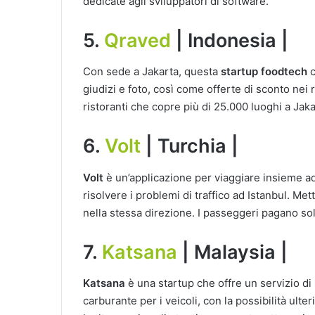
dedicate agli sviluppatori di software.
5.
Qraved
| Indonesia |
Con sede a Jakarta, questa
startup foodtech
c
giudizi e foto, così come offerte di sconto nei r
ristoranti che copre più di 25.000 luoghi a Jakar
6.
Volt
| Turchia |
Volt
è un’applicazione per viaggiare insieme ad 
risolvere i problemi di traffico ad Istanbul. M
nella stessa direzione. I passeggeri pagano solo
7.
Katsana
| Malaysia |
Katsana
è una startup che offre un servizio di
carburante per i veicoli, con la possibilità ulter