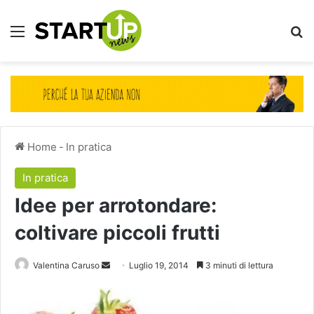
Menu
Ce
Home
-
In pratica
In pratica
Idee per arrotondare:
coltivare piccoli frutti
Invia
Valentina Caruso
Luglio 19, 2014
3 minuti di lettura
un'email