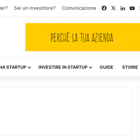
Facebook
X
Linked
Yo
der?
Sei un investitore?
Comunicazione
NA STARTUP
INVESTIRE IN STARTUP
GUIDE
STORIE