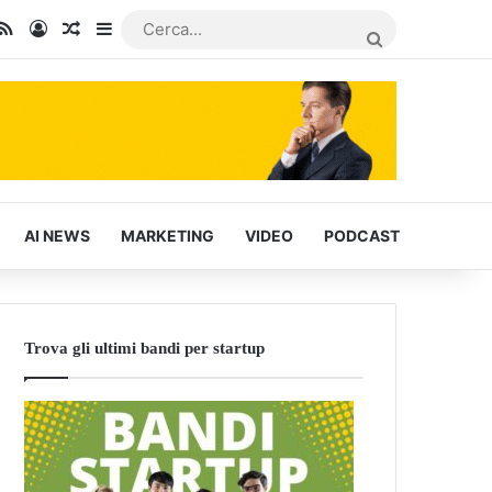
In
u Tube
RSS
Accedi
Articoli Casuali
Barra laterale
CERCA...
AI NEWS
MARKETING
VIDEO
PODCAST
Trova gli ultimi bandi per startup