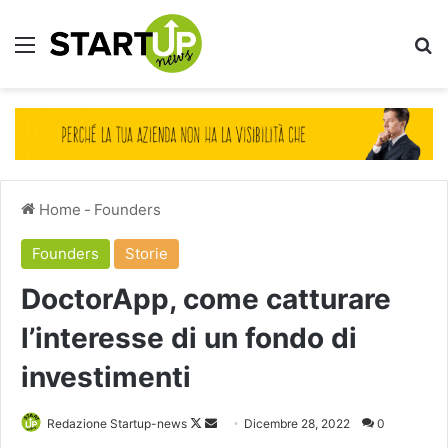
Menu
Ce
Home
-
Founders
Founders
Storie
DoctorApp, come catturare
l’interesse di un fondo di
investimenti
Follow
Invia
Redazione Startup-news
Dicembre 28, 2022
0
on
un'email