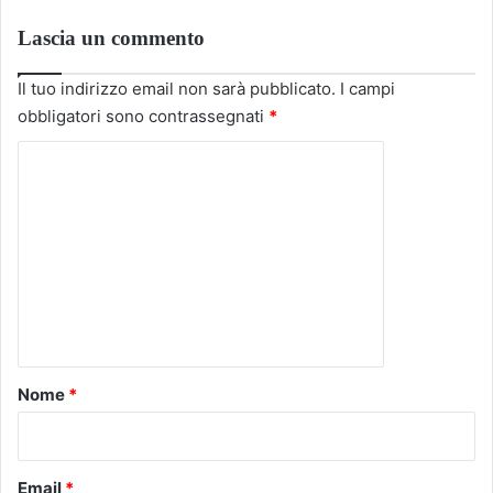
Lascia un commento
Il tuo indirizzo email non sarà pubblicato.
I campi
obbligatori sono contrassegnati
*
C
o
m
m
e
n
t
o
Nome
*
*
Email
*