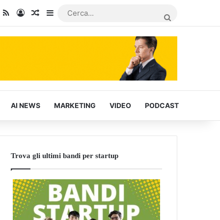
dIn
ou Tube
RSS
Accedi
Articoli Casuali
Barra laterale
CERCA...
AI NEWS
MARKETING
VIDEO
PODCAST
Trova gli ultimi bandi per startup