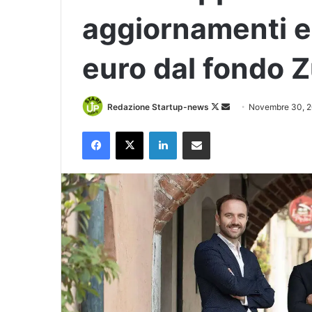
aggiornamenti e
euro dal fondo Z
Follow
Invia
Redazione Startup-news
Novembre 30, 
on
un'email
Facebook
X
LinkedIn
Condividi via Email
X