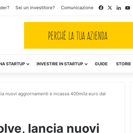
Facebook
X
Linke
Y
nder?
Sei un investitore?
Comunicazione
NA STARTUP
INVESTIRE IN STARTUP
GUIDE
STORIE
cia nuovi aggiornamenti e incassa 400mila euro dal
lve, lancia nuovi