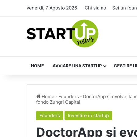
venerdì, 7 Agosto 2026
Chi siamo
Sei un fou
HOME
AVVIARE UNA STARTUP
GESTIRE U
Home
-
Founders
-
DoctorApp si evolve, lan
fondo Zungri Capital
Founders
Investire in startup
DoctorApp si evo