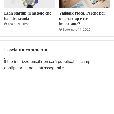
Lean startup, il metodo che
Validare l’idea. Perché per
ha fatto scuola
una startup è così
importante?
Aprile 29, 2022
Settembre 14, 2020
Lascia un commento
Il tuo indirizzo email non sarà pubblicato.
I campi
obbligatori sono contrassegnati
*
C
o
m
m
e