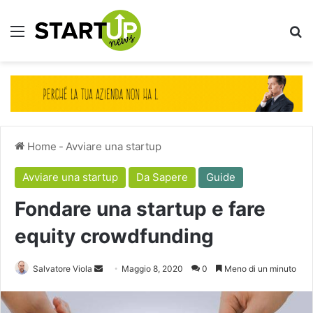
Menu
Ce
Home
-
Avviare una startup
Avviare una startup
Da Sapere
Guide
Fondare una startup e fare
equity crowdfunding
Invia
Salvatore Viola
Maggio 8, 2020
0
Meno di un minuto
un'email