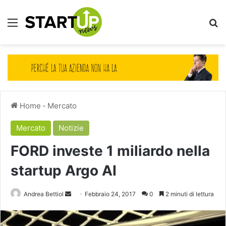
Menu
Ce
Home
-
Mercato
Mercato
Notizie
FORD investe 1 miliardo nella
startup Argo AI
Invia
Andrea Bettiol
Febbraio 24, 2017
0
2 minuti di lettura
un'email