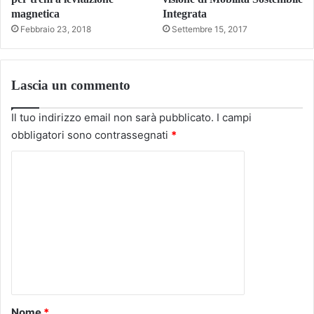
magnetica
Integrata
Febbraio 23, 2018
Settembre 15, 2017
Lascia un commento
Il tuo indirizzo email non sarà pubblicato.
I campi
obbligatori sono contrassegnati
*
C
o
m
m
e
n
t
o
Nome
*