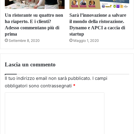
Un ristorante su quattro non
Sarà l’innovazione a salvare
ha riaperto. E i clienti?
il mondo della ristorazione.
Adesso commentano più di
Dynamo e APCI a caccia di
prima
startup
Settembre 8, 2020
Maggio 1, 2020
Lascia un commento
Il tuo indirizzo email non sarà pubblicato.
I campi
obbligatori sono contrassegnati
*
C
o
m
m
e