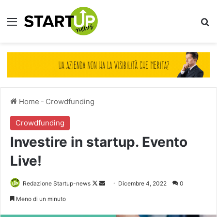
Menu
Ce
Home
-
Crowdfunding
Crowdfunding
Investire in startup. Evento
Live!
Follow
Invia
Redazione Startup-news
Dicembre 4, 2022
0
on
un'email
Meno di un minuto
X