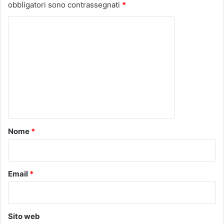
obbligatori sono contrassegnati
*
C
o
m
m
e
n
t
o
Nome
*
*
Email
*
Sito web