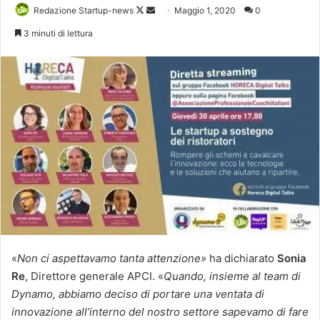
Follow
Invia
Redazione Startup-news
Maggio 1, 2020
0
on
un'email
3 minuti di lettura
X
«
Non ci aspettavamo tanta attenzione
»
ha dichiarato
Sonia
Re
, Direttore generale APCI. «
Quando, insieme al team di
Dynamo, abbiamo deciso di portare una ventata di
innovazione all’interno del nostro settore sapevamo di fare