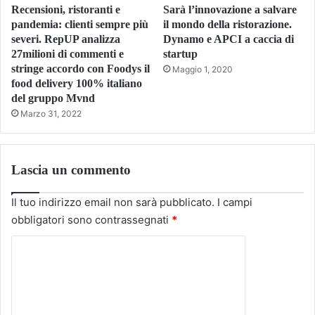
Recensioni, ristoranti e
Sarà l’innovazione a salvare
pandemia: clienti sempre più
il mondo della ristorazione.
severi. RepUP analizza
Dynamo e APCI a caccia di
27milioni di commenti e
startup
stringe accordo con Foodys il
Maggio 1, 2020
food delivery 100% italiano
del gruppo Mvnd
Marzo 31, 2022
Lascia un commento
Il tuo indirizzo email non sarà pubblicato.
I campi
obbligatori sono contrassegnati
*
C
o
m
m