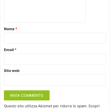
e
n
t
o
Nome
*
*
Email
*
Sito web
Questo sito utilizza Akismet per ridurre lo spam.
Scopri