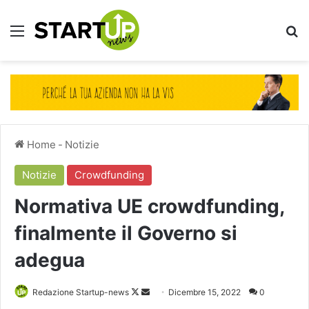
Menu
Ce
Home
-
Notizie
Notizie
Crowdfunding
Normativa UE crowdfunding,
finalmente il Governo si
adegua
Follow
Invia
Redazione Startup-news
Dicembre 15, 2022
0
on
un'email