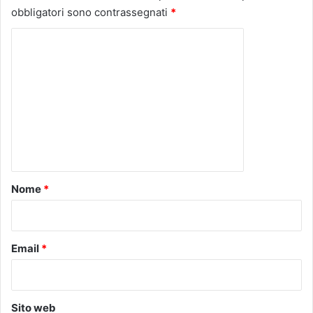
obbligatori sono contrassegnati
*
C
o
m
m
e
n
t
o
Nome
*
*
Email
*
Sito web