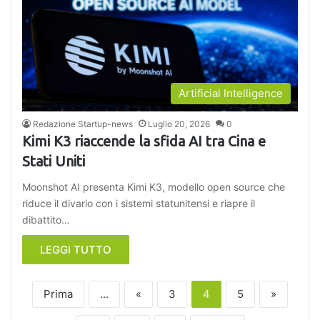
Artificial Intelligence
Redazione Startup-news
Luglio 20, 2026
0
Kimi K3 riaccende la sfida AI tra Cina e
Stati Uniti
Moonshot AI presenta Kimi K3, modello open source che
riduce il divario con i sistemi statunitensi e riapre il
dibattito…
LEGGI TUTTO
Prima
...
«
3
4
5
»