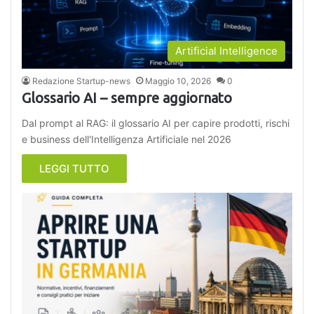
Artificial Intelligence
Redazione Startup-news
Maggio 10, 2026
0
Glossario AI – sempre aggiornato
Dal prompt al RAG: il glossario AI per capire prodotti, rischi
e business dell'Intelligenza Artificiale nel 2026
LEGGI TUTTO