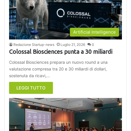
Artificial Intelligence
Redazione Startup-news
Luglio 21, 2026
0
Colossal Biosciences punta a 30 miliardi
Colossal Biosciences prepara un nuovo round a una
valutazione compresa tra 20 e 30 miliardi di dollari,
sostenuta da ricavi,…
LEGGI TUTTO