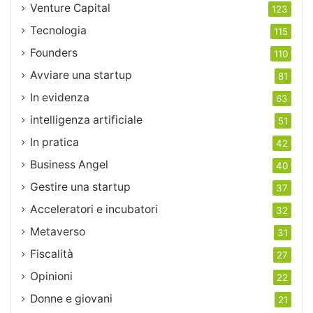
Venture Capital
123
Tecnologia
115
Founders
110
Avviare una startup
81
In evidenza
63
intelligenza artificiale
51
In pratica
42
Business Angel
40
Gestire una startup
37
Acceleratori e incubatori
32
Metaverso
31
Fiscalità
27
Opinioni
22
Donne e giovani
21