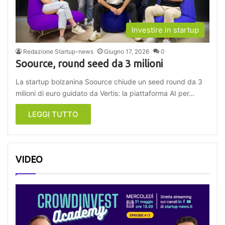
Investire in startup
Redazione Startup-news
Giugno 17, 2026
0
Soource, round seed da 3 milioni
La startup bolzanina Soource chiude un seed round da 3
milioni di euro guidato da Vertis: la piattaforma AI per…
LEGGI TUTTO
VIDEO