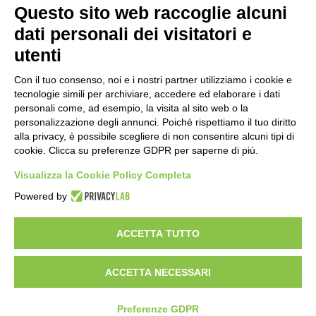
innovative.
Questo sito web raccoglie alcuni
dati personali dei visitatori e
Scopri StartUP News
utenti
Chi siamo
Con il tuo consenso, noi e i nostri partner utilizziamo i cookie e
tecnologie simili per archiviare, accedere ed elaborare i dati
Sei un founder?
personali come, ad esempio, la visita al sito web o la
Sei un investitore?
personalizzazione degli annunci. Poiché rispettiamo il tuo diritto
alla privacy, è possibile scegliere di non consentire alcuni tipi di
Comunicazione
cookie. Clicca su preferenze GDPR per saperne di più.
Facebook
X
LinkedIn
You
RSS
Visualizza la Cookie Policy Completa
Powered by
Tube
Facebook
X
LinkedIn
You
RSS
Tube
ACCETTA TUTTO
© Copyright 2026, All Rights Reserved | Any form of reproduction
ACCETTA NECESSARI
of content, even partial, is prohibited. Designed by Dynamo-Lab -
Dynamo Srls. P.IVA: 08934180962 |
Privacy Policy
Preferenze GDPR