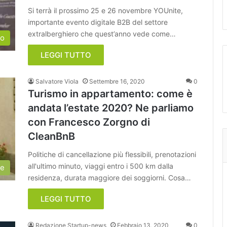
Si terrà il prossimo 25 e 26 novembre YOUnite,
importante evento digitale B2B del settore
extralberghiero che quest’anno vede come…
to
LEGGI TUTTO
Salvatore Viola
Settembre 16, 2020
0
Turismo in appartamento: come è
andata l’estate 2020? Ne parliamo
con Francesco Zorgno di
CleanBnB
Politiche di cancellazione più flessibili, prenotazioni
all'ultimo minuto, viaggi entro i 500 km dalla
ie
residenza, durata maggiore dei soggiorni. Cosa…
LEGGI TUTTO
Redazione Startup-news
Febbraio 13, 2020
0