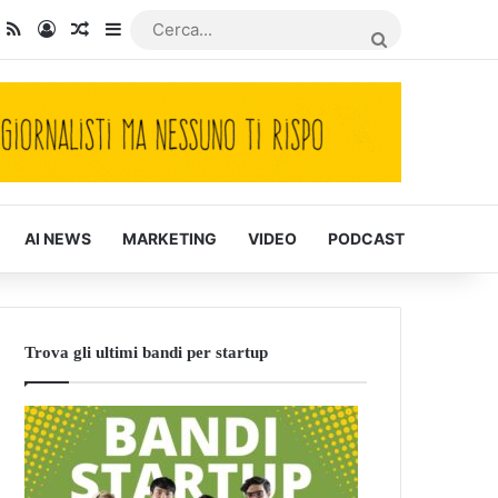
dIn
ou Tube
RSS
Accedi
Articoli Casuali
Barra laterale
CERCA...
AI NEWS
MARKETING
VIDEO
PODCAST
Trova gli ultimi bandi per startup