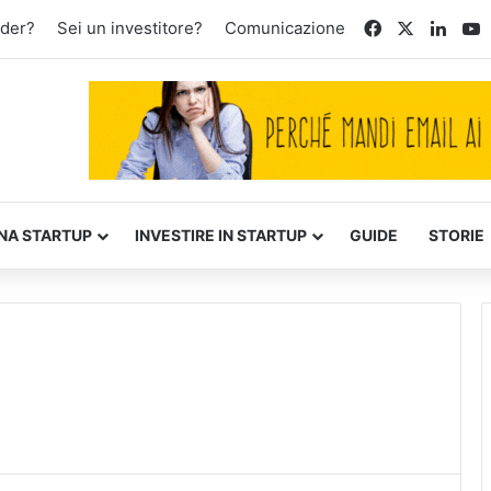
Facebook
X
Linke
Y
nder?
Sei un investitore?
Comunicazione
NA STARTUP
INVESTIRE IN STARTUP
GUIDE
STORIE