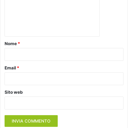
m
e
n
t
o
Nome
*
*
Email
*
Sito web