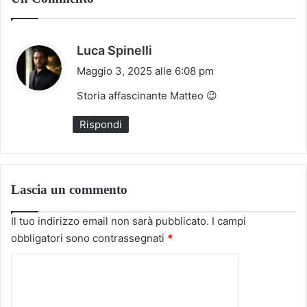
h
Luca Spinelli
a
Maggio 3, 2025 alle 6:08 pm
d
Storia affascinante Matteo 😉
e
t
Rispondi
t
o
:
Lascia un commento
Il tuo indirizzo email non sarà pubblicato.
I campi
obbligatori sono contrassegnati
*
C
o
m