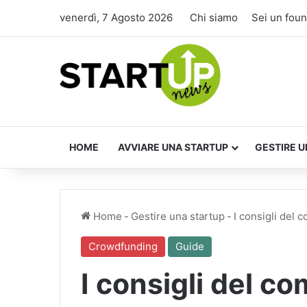
venerdì, 7 Agosto 2026
Chi siamo
Sei un fou
HOME
AVVIARE UNA STARTUP
GESTIRE U
Home
-
Gestire una startup
-
I consigli del
Crowdfunding
Guide
I consigli del co