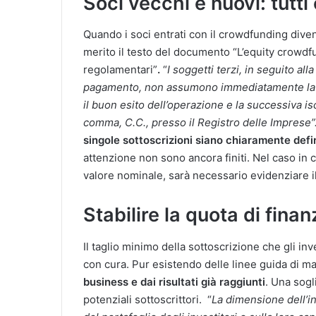
Soci vecchi e nuovi: tutt
Quando i soci entrati con il crowdfunding dive
merito il testo del documento “L’equity crowdf
regolamentari”
.
“
I soggetti terzi, in seguito all
pagamento, non assumono immediatamente la qu
il buon esito dell’operazione e la successiva isc
comma, C.C., presso il Registro delle Imprese”
singole sottoscrizioni siano chiaramente def
attenzione non sono ancora finiti. Nel caso in c
valore nominale, sarà necessario evidenziare i
Stabilire la quota di fin
Il taglio minimo della sottoscrizione che gli in
con cura. Pur esistendo delle linee guida di m
business e dai risultati già raggiunti
. Una sogl
potenziali sottoscrittori. “
La dimensione dell’i