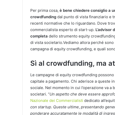
Per prima cosa,
è bene chiedere consiglio a u
crowdfunding
dal punto di vista finanziario e 
recenti normative che lo riguardano. Dove trov
commercialista esperto di start-up.
L’advisor 
completa
dello strumento equity crowdfunding.
di vista societario.Vediamo allora perché sono 
campagna di equity crowdfunding, e quali sono l
Sì al crowdfunding, ma at
Le campagne di equity crowdfunding possono es
capitale a pagamento. Chi aderisce a queste ini
sociale. Nel momento in cui l’operazione va a b
societari. “
Un aspetto che deve essere approf
Nazionale dei Commercialisti
dedicato all’equ
con startup. Queste ultime
,
presentando genera
ponderare accuratamente le modalità di ingress