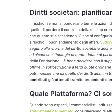
Diritti societari: pianific
Il rischio, se non si ponderano bene le azioni
quello di perdere il controllo della startup cr
che questo stia accadendo. O che si configuri
a rischio il buon andamento degli affari.
Suddiv
seguito alla riforma del diritto societario anch
ad alcuni soci tipologie di quote dotate di partic
della Fondazione –
è bene decidere con il sup
offrire in sottoscrizione a terzi quote ordinarie 
patrimoniale che da quello dei diritti amministr
contributi già ottenuti tramite precedenti c
Quale Piattaforma? Ci son
Quando sono esperti, i commercialisti indirizz
stato attuale del mercato
, consiglieranno di aff