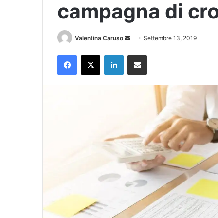
campagna di c
Invia
Valentina Caruso
Settembre 13, 2019
un'email
Facebook
X
LinkedIn
Condividi via Email