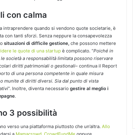
arli con calma
 da intraprendere quando si vendono quote societarie, è
eata con tanti sforzi. Senza neppure la consapevolezza
no
situazioni di difficile gestione,
che possono mettere
idere le quote di una startup
è complicato. “
Poiché in
e le società a responsabilità limitata possono riservare
olari diritti patrimoniali o gestionali
– continua il Report
porto di una persona competente in quale misura
o munite di diritti diversi. Sia dal punto di vista
ativi
”. Inoltre, diventa necessario
gestire al meglio i
ampagne
.
o 3 possibilità
ano verso una piattaforma piuttosto che un’altra.
Allo
idarsi a
Mamacrowd
,
CrowdFundMe
oppure