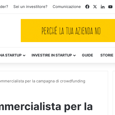
Facebook
X
Linke
Y
nder?
Sei un investitore?
Comunicazione
NA STARTUP
INVESTIRE IN STARTUP
GUIDE
STORIE
 commercialista per la campagna di crowdfunding
mmercialista per la