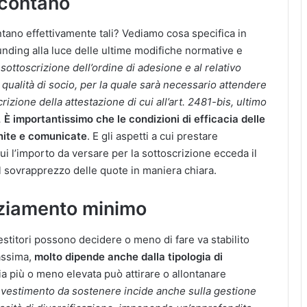
i contano
ntano effettivamente tali? Vediamo cosa specifica in
unding alla luce delle ultime modifiche normative e
a sottoscrizione dell’ordine di adesione e al relativo
alità di socio, per la quale sarà necessario attendere
rizione della attestazione di cui all’art. 2481-bis, ultimo
.
È importantissimo che le condizioni di efficacia delle
inite e comunicate
. E gli aspetti a cui prestare
ui l’importo da versare per la sottoscrizione ecceda il
l sovrapprezzo delle quote in maniera chiara.
anziamento minimo
vestitori possono decidere o meno di fare va stabilito
assima,
molto dipende anche dalla tipologia di
ia più o meno elevata può attirare o allontanare
nvestimento da sostenere incide anche sulla gestione