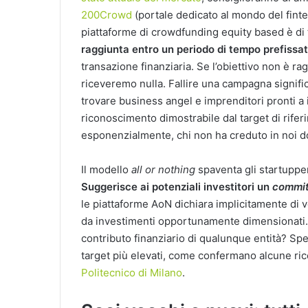
200Crowd
(portale dedicato al mondo del finte
piattaforme di crowdfunding equity based è di
raggiunta entro un periodo di tempo prefissa
transazione finanziaria. Se l’obiettivo non è rag
riceveremo nulla. Fallire una campagna signific
trovare business angel e imprenditori pronti a 
riconoscimento dimostrabile dal target di rifer
esponenzialmente, chi non ha creduto in noi d
Il modello
all or nothing
spaventa gli startupper
Suggerisce ai potenziali investitori un
commi
le piattaforme AoN dichiara implicitamente di 
da investimenti opportunamente dimensionati. 
contributo finanziario di qualunque entità? Sp
target più elevati, come confermano alcune rice
Politecnico di Milano
.