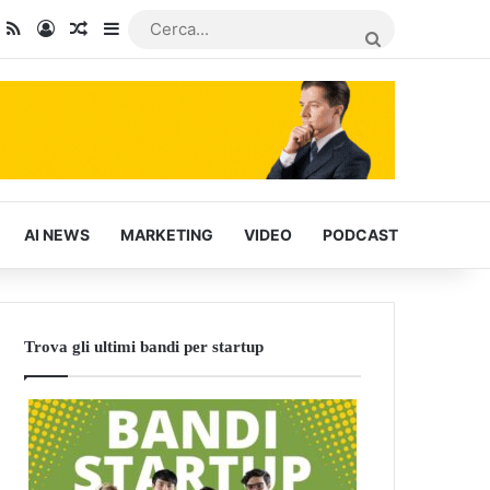
dIn
ou Tube
RSS
Accedi
Articoli Casuali
Barra laterale
CERCA...
AI NEWS
MARKETING
VIDEO
PODCAST
Trova gli ultimi bandi per startup