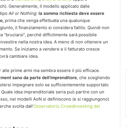
ch). Generalmente, il modello applicato dalle
 tipo
All or Nothing
:
la somma richiesta deve essere
to,
prima che venga effettuata una qualunque
giunto, il finanziamento si considera fallito. Quindi non
a “bruciarsi”, perché difficilmente sarà possibile
investire nella nostra idea. A meno di non ottenere un
imento. Se iniziamo a vendere e il fatturato cresce
ovrà cambiare idea.
 alle prime armi ma sembra essere il più efficace.
tment
sano da parte dell’imprenditore
, che scegliendo
volersi impegnare solo se sufficientemente supportato
Quale idea imprenditoriale seria può partire con un
esso, nei modelli AoN si definiscono (e si raggiungono)
rche svolta dall’
Osservatorio Crowdinvesting del