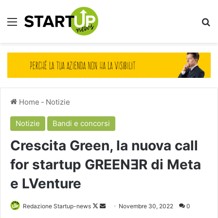
Menu
Ce
Home
-
Notizie
Notizie
Bandi e concorsi
Crescita Green, la nuova call
for startup GREENƎR di Meta
e LVenture
Follow
Invia
Redazione Startup-news
Novembre 30, 2022
0
on
un'email