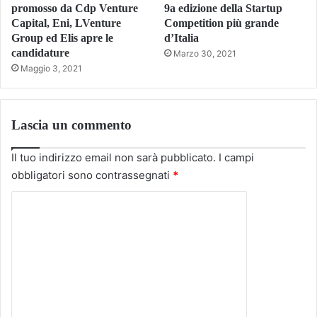
promosso da Cdp Venture
9a edizione della Startup
Capital, Eni, LVenture
Competition più grande
Group ed Elis apre le
d’Italia
candidature
Marzo 30, 2021
Maggio 3, 2021
Lascia un commento
Il tuo indirizzo email non sarà pubblicato.
I campi
obbligatori sono contrassegnati
*
C
o
m
m
e
n