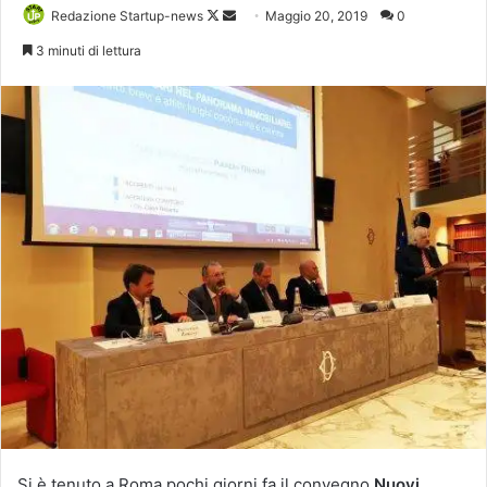
Follow
Invia
Redazione Startup-news
Maggio 20, 2019
0
on
un'email
3 minuti di lettura
X
Si è tenuto a Roma pochi giorni fa il convegno
Nuovi