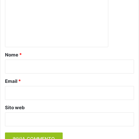
m
m
e
n
t
o
Nome
*
*
Email
*
Sito web