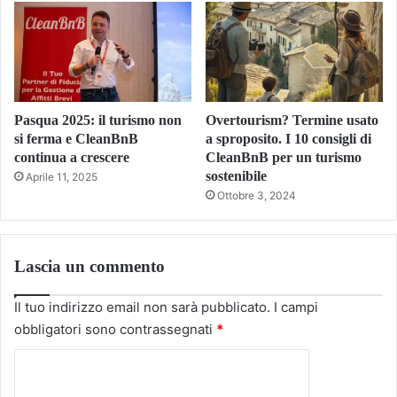
Pasqua 2025: il turismo non
Overtourism? Termine usato
si ferma e CleanBnB
a sproposito. I 10 consigli di
continua a crescere
CleanBnB per un turismo
sostenibile
Aprile 11, 2025
Ottobre 3, 2024
Lascia un commento
Il tuo indirizzo email non sarà pubblicato.
I campi
obbligatori sono contrassegnati
*
C
o