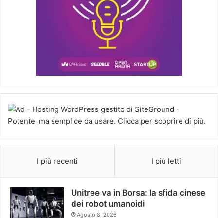
I più recenti
I più letti
Unitree va in Borsa: la sfida cinese
dei robot umanoidi
Agosto 8, 2026