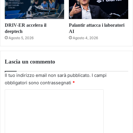
DRIV-ER accelera il
Palantir attacca i laboratori
deeptech
AI
Agosto 5, 2026
Agosto 4, 2026
Lascia un commento
Il tuo indirizzo email non sarà pubblicato.
I campi
obbligatori sono contrassegnati
*
C
o
m
m
e