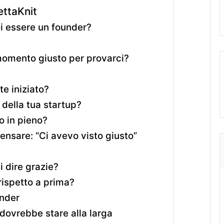
ettaKnit
i essere un founder?
momento giusto per provarci?
te iniziato?
i della tua startup?
o in pieno?
pensare: “Ci avevo visto giusto”
i dire grazie?
rispetto a prima?
under
dovrebbe stare alla larga