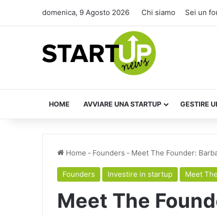
domenica, 9 Agosto 2026
Chi siamo
Sei un f
HOME
AVVIARE UNA STARTUP
GESTIRE U
Home
-
Founders
-
Meet The Founder: Barbar
Founders
Investire in startup
Meet The
Meet The Founde