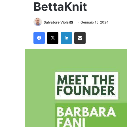
BettaKnit
Invia
Salvatore Viola
Gennaio 15, 2024
un'email
Facebook
X
LinkedIn
Condividi via Email