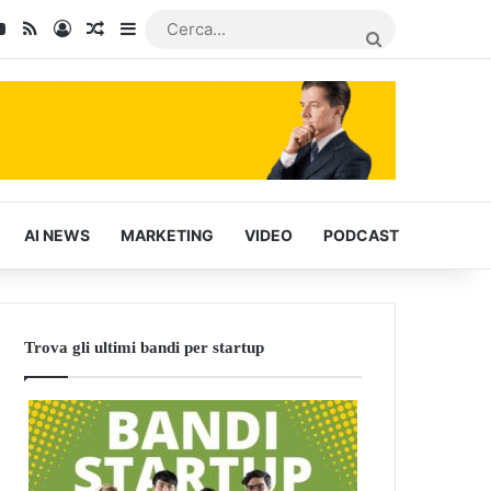
kedIn
You Tube
RSS
Accedi
Articoli Casuali
Barra laterale
CERCA...
AI NEWS
MARKETING
VIDEO
PODCAST
Trova gli ultimi bandi per startup