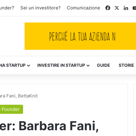
Facebook
X
Lin
ounder?
Sei un investitore?
Comunicazione
NA STARTUP
INVESTIRE IN STARTUP
GUIDE
STORIE
a Fani, BettaKnit
 Founder
r: Barbara Fani,