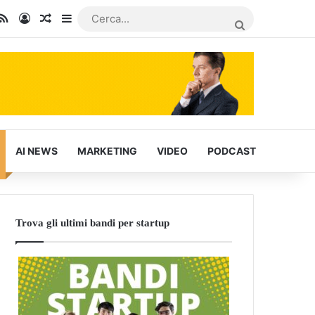
In
u Tube
RSS
Accedi
Articoli Casuali
Barra laterale
CERCA...
AI NEWS
MARKETING
VIDEO
PODCAST
Trova gli ultimi bandi per startup