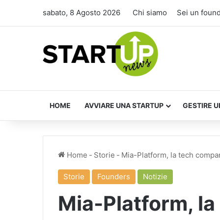
sabato, 8 Agosto 2026
Chi siamo
Sei un foun
HOME
AVVIARE UNA STARTUP
GESTIRE U
Home
-
Storie
-
Mia-Platform, la tech compan
Storie
Founders
Notizie
Mia-Platform, l