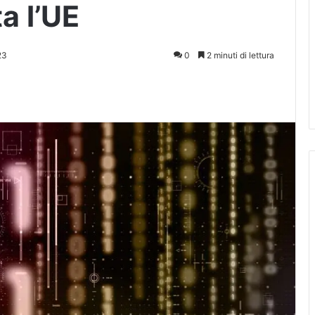
a l’UE
23
0
2 minuti di lettura