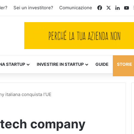
Facebook
X
Linked
Yo
der?
Sei un investitore?
Comunicazione
NA STARTUP
INVESTIRE IN STARTUP
GUIDE
STORIE
y italiana conquista l’UE
a tech company