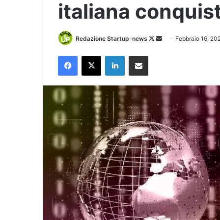
italiana conquist
Follow
Invia
Redazione Startup-news
Febbraio 16, 20
on
un'email
Facebook
X
LinkedIn
Condividi via Email
X