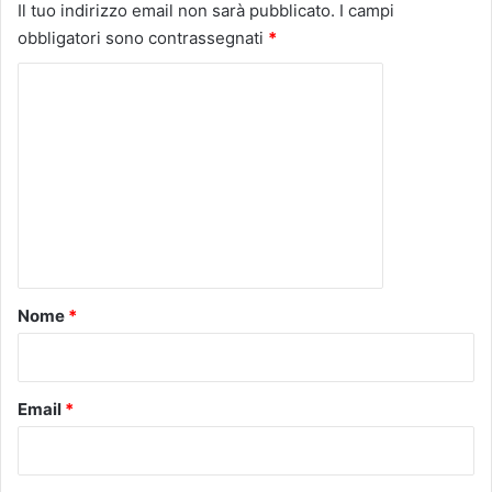
Il tuo indirizzo email non sarà pubblicato.
I campi
obbligatori sono contrassegnati
*
C
o
m
m
e
n
t
o
Nome
*
*
Email
*