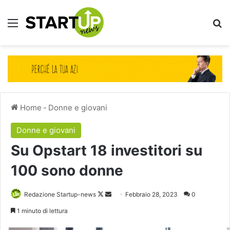
Menu
Ce
Home
-
Donne e giovani
Donne e giovani
Su Opstart 18 investitori su
100 sono donne
Follow
Invia
Redazione Startup-news
Febbraio 28, 2023
0
on
un'email
1 minuto di lettura
X