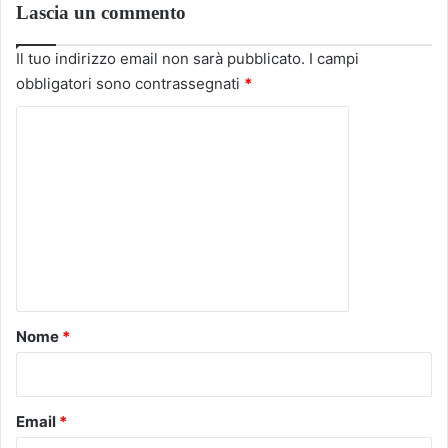
Lascia un commento
Il tuo indirizzo email non sarà pubblicato.
I campi
obbligatori sono contrassegnati
*
C
o
m
m
e
n
t
o
Nome
*
*
Email
*