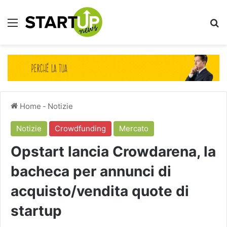
Menu
Ce
Home
-
Notizie
Notizie
Crowdfunding
Mercato
Opstart lancia Crowdarena, la
bacheca per annunci di
acquisto/vendita quote di
startup