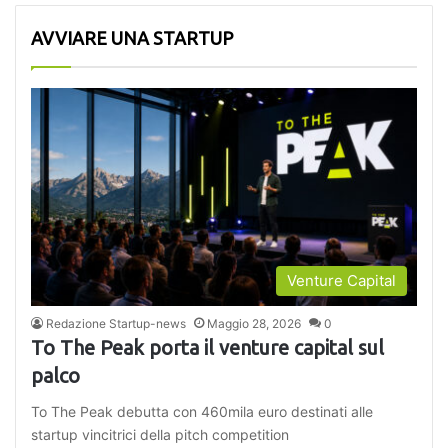
AVVIARE UNA STARTUP
Venture Capital
Redazione Startup-news
Maggio 28, 2026
0
To The Peak porta il venture capital sul
palco
To The Peak debutta con 460mila euro destinati alle
startup vincitrici della pitch competition