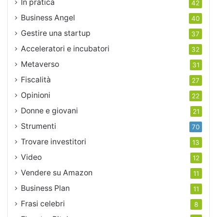
In pratica
42
Business Angel
40
Gestire una startup
37
Acceleratori e incubatori
32
Metaverso
31
Fiscalità
27
Opinioni
22
Donne e giovani
21
Strumenti
70
Trovare investitori
13
Video
12
Vendere su Amazon
11
Business Plan
11
Frasi celebri
8