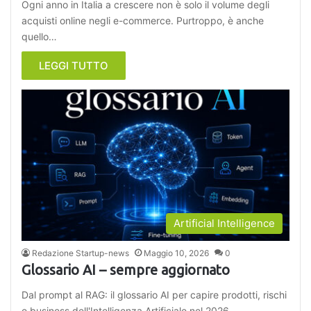
Ogni anno in Italia a crescere non è solo il volume degli
acquisti online negli e-commerce. Purtroppo, è anche
quello…
LEGGI TUTTO
Artificial Intelligence
Redazione Startup-news
Maggio 10, 2026
0
Glossario AI – sempre aggiornato
Dal prompt al RAG: il glossario AI per capire prodotti, rischi
e business dell'Intelligenza Artificiale nel 2026