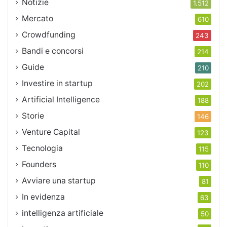
Notizie
1.512
Mercato
610
Crowdfunding
243
Bandi e concorsi
214
Guide
210
Investire in startup
202
Artificial Intelligence
188
Storie
146
Venture Capital
123
Tecnologia
115
Founders
110
Avviare una startup
81
In evidenza
63
intelligenza artificiale
50