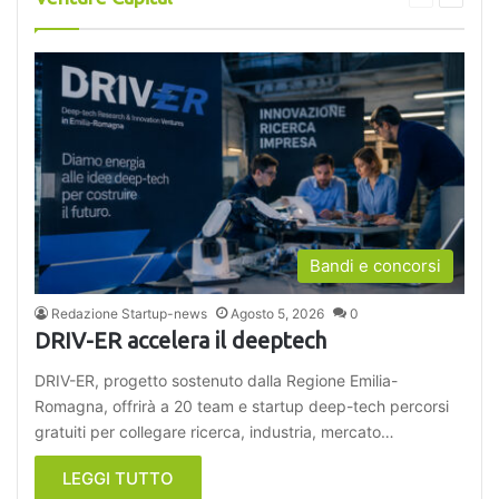
precedente
success
Bandi e concorsi
Redazione Startup-news
Agosto 5, 2026
0
DRIV-ER accelera il deeptech
DRIV-ER, progetto sostenuto dalla Regione Emilia-
Romagna, offrirà a 20 team e startup deep-tech percorsi
gratuiti per collegare ricerca, industria, mercato…
LEGGI TUTTO