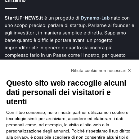
Chi siamo
StartUP-NEWS.it
è un progetto di
Dynamo-Lab
nato con
uno scopo preciso: parlare di startup. Parlarne ai founder e
agli investitori, in maniera semplice e diretta. Sappiamo
bene quanto è difficile portare avanti un progetto
imprenditoriale in genere e quanto sia ancora più
complesso farlo in un Paese come il nostro, per questo
vogliamo dare voce a chi si mette in gioco e investe tempo,
denaro e una grande fetta di vita alla ricerca di soluzioni
Rifiuta cookie non necessari ✕
innovative.
Questo sito web raccoglie alcuni
dati personali dei visitatori e
Scopri StartUP News
utenti
Chi siamo
Con il tuo consenso, noi e i nostri partner utilizziamo i cookie e
tecnologie simili per archiviare, accedere ed elaborare i dati
Sei un founder?
personali come, ad esempio, la visita al sito web o la
Sei un investitore?
personalizzazione degli annunci. Poiché rispettiamo il tuo diritto
alla privacy, è possibile scegliere di non consentire alcuni tipi di
Comunicazione