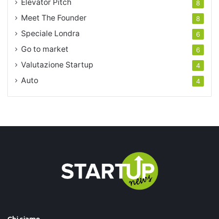
Elevator Pitch
8
Meet The Founder
8
Speciale Londra
6
Go to market
6
Valutazione Startup
4
Auto
4