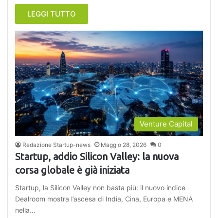
LEGGI TUTTO
Venture Capital
Redazione Startup-news
Maggio 28, 2026
0
Startup, addio Silicon Valley: la nuova
corsa globale è già iniziata
Startup, la Silicon Valley non basta più: il nuovo indice
Dealroom mostra l’ascesa di India, Cina, Europa e MENA
nella…