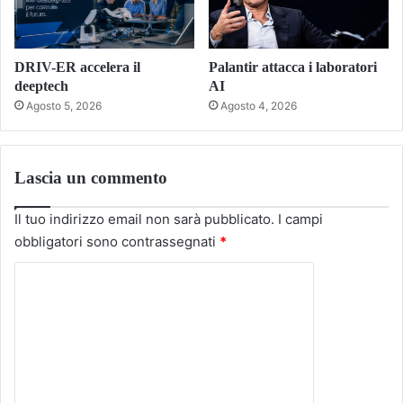
DRIV-ER accelera il
Palantir attacca i laboratori
deeptech
AI
Agosto 5, 2026
Agosto 4, 2026
Lascia un commento
Il tuo indirizzo email non sarà pubblicato.
I campi
obbligatori sono contrassegnati
*
C
o
m
m
e