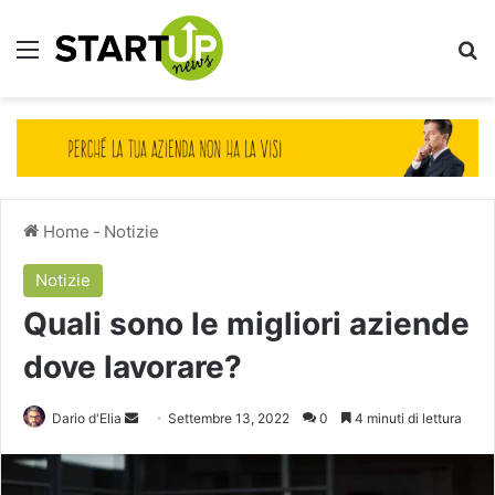
Menu
Ce
Home
-
Notizie
Notizie
Quali sono le migliori aziende
dove lavorare?
Invia
Dario d'Elia
Settembre 13, 2022
0
4 minuti di lettura
un'email