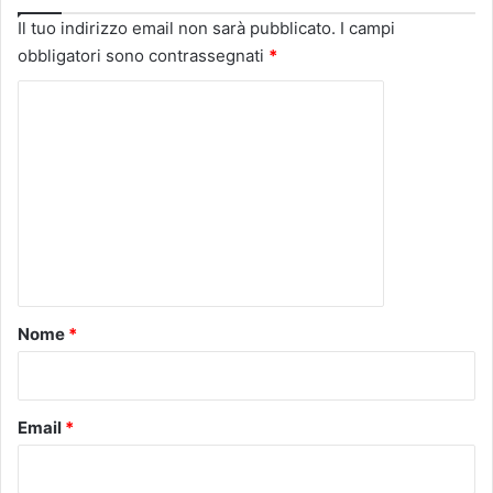
Il tuo indirizzo email non sarà pubblicato.
I campi
obbligatori sono contrassegnati
*
C
o
m
m
e
n
t
o
Nome
*
*
Email
*