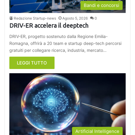
Bandi e concorsi
Redazione Startup-news
Agosto 5, 2026
0
DRIV-ER accelera il deeptech
DRIV-ER, progetto sostenuto dalla Regione Emilia-
Romagna, offrirà a 20 team e startup deep-tech percorsi
gratuiti per collegare ricerca, industria, mercato…
LEGGI TUTTO
Artificial Intelligence