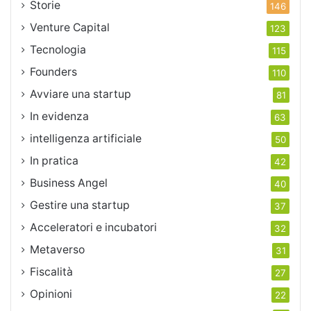
Storie
146
Venture Capital
123
Tecnologia
115
Founders
110
Avviare una startup
81
In evidenza
63
intelligenza artificiale
50
In pratica
42
Business Angel
40
Gestire una startup
37
Acceleratori e incubatori
32
Metaverso
31
Fiscalità
27
Opinioni
22