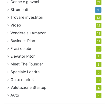
Donne e giovani
21
Strumenti
70
Trovare investitori
13
Video
12
Vendere su Amazon
11
Business Plan
11
Frasi celebri
8
Elevator Pitch
8
Meet The Founder
8
Speciale Londra
6
Go to market
6
Valutazione Startup
4
Auto
4