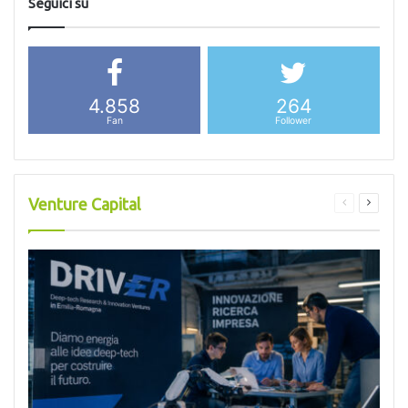
Seguici su
4.858
264
Fan
Follower
Venture Capital
Pagina
Pagina
precedente
success