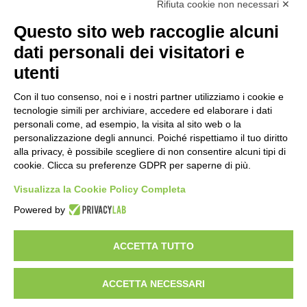
denaro e una grande fetta di vita alla ricerca di soluzioni
Rifiuta cookie non necessari ✕
innovative.
Questo sito web raccoglie alcuni
dati personali dei visitatori e
Scopri StartUP News
utenti
Chi siamo
Con il tuo consenso, noi e i nostri partner utilizziamo i cookie e
tecnologie simili per archiviare, accedere ed elaborare i dati
Sei un founder?
personali come, ad esempio, la visita al sito web o la
Sei un investitore?
personalizzazione degli annunci. Poiché rispettiamo il tuo diritto
alla privacy, è possibile scegliere di non consentire alcuni tipi di
Comunicazione
cookie. Clicca su preferenze GDPR per saperne di più.
Facebook
X
LinkedIn
You
RSS
Visualizza la Cookie Policy Completa
Powered by
Tube
Facebook
X
LinkedIn
You
RSS
Tube
ACCETTA TUTTO
© Copyright 2026, All Rights Reserved | Any form of reproduction
ACCETTA NECESSARI
of content, even partial, is prohibited. Designed by Dynamo-Lab -