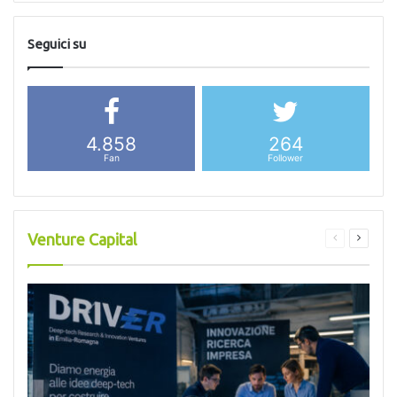
Seguici su
4.858
264
Fan
Follower
Venture Capital
Pagina
Pagina
precedente
success