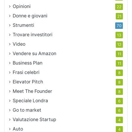
Opinioni
22
Donne e giovani
21
Strumenti
70
Trovare investitori
13
Video
12
Vendere su Amazon
11
Business Plan
11
Frasi celebri
8
Elevator Pitch
8
Meet The Founder
8
Speciale Londra
6
Go to market
6
Valutazione Startup
4
Auto
4