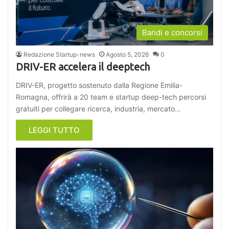
Bandi e concorsi
Redazione Startup-news
Agosto 5, 2026
0
DRIV-ER accelera il deeptech
DRIV-ER, progetto sostenuto dalla Regione Emilia-
Romagna, offrirà a 20 team e startup deep-tech percorsi
gratuiti per collegare ricerca, industria, mercato…
LEGGI TUTTO