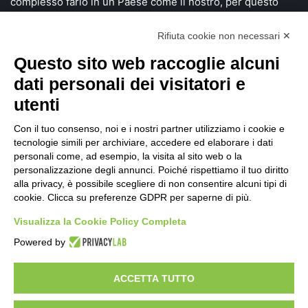
complesso farlo in un Paese come il nostro, per questo
vogliamo dare voce a chi si mette in gioco e investe tempo,
denaro e una grande fetta di vita alla ricerca di soluzioni
Rifiuta cookie non necessari ✕
innovative.
Questo sito web raccoglie alcuni
dati personali dei visitatori e
Scopri StartUP News
utenti
Chi siamo
Con il tuo consenso, noi e i nostri partner utilizziamo i cookie e
tecnologie simili per archiviare, accedere ed elaborare i dati
Sei un founder?
personali come, ad esempio, la visita al sito web o la
Sei un investitore?
personalizzazione degli annunci. Poiché rispettiamo il tuo diritto
alla privacy, è possibile scegliere di non consentire alcuni tipi di
Comunicazione
cookie. Clicca su preferenze GDPR per saperne di più.
Facebook
X
LinkedIn
You
RSS
Visualizza la Cookie Policy Completa
Powered by
Tube
Facebook
X
LinkedIn
You
RSS
Tube
ACCETTA TUTTO
© Copyright 2026, All Rights Reserved | Any form of reproduction