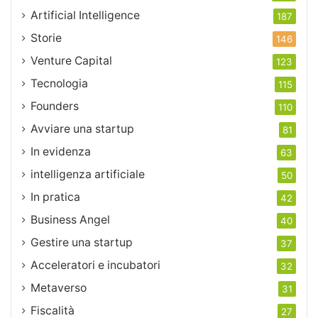
Artificial Intelligence
187
Storie
146
Venture Capital
123
Tecnologia
115
Founders
110
Avviare una startup
81
In evidenza
63
intelligenza artificiale
50
In pratica
42
Business Angel
40
Gestire una startup
37
Acceleratori e incubatori
32
Metaverso
31
Fiscalità
27