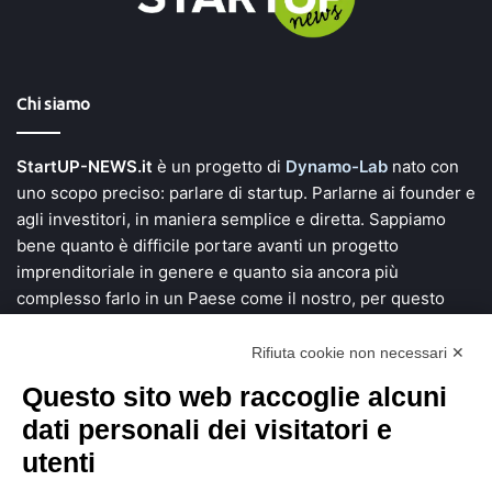
Chi siamo
StartUP-NEWS.it
è un progetto di
Dynamo-Lab
nato con
uno scopo preciso: parlare di startup. Parlarne ai founder e
agli investitori, in maniera semplice e diretta. Sappiamo
bene quanto è difficile portare avanti un progetto
imprenditoriale in genere e quanto sia ancora più
complesso farlo in un Paese come il nostro, per questo
vogliamo dare voce a chi si mette in gioco e investe tempo,
denaro e una grande fetta di vita alla ricerca di soluzioni
Rifiuta cookie non necessari ✕
innovative.
Questo sito web raccoglie alcuni
dati personali dei visitatori e
Scopri StartUP News
utenti