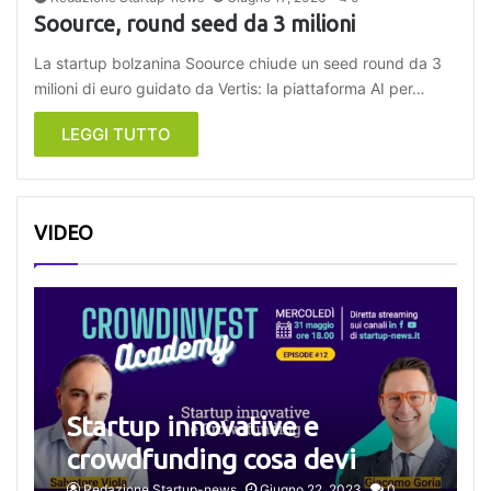
Soource, round seed da 3 milioni
La startup bolzanina Soource chiude un seed round da 3
milioni di euro guidato da Vertis: la piattaforma AI per…
LEGGI TUTTO
VIDEO
Startup innovative e
crowdfunding cosa devi
Redazione Startup-news
Giugno 22, 2023
0