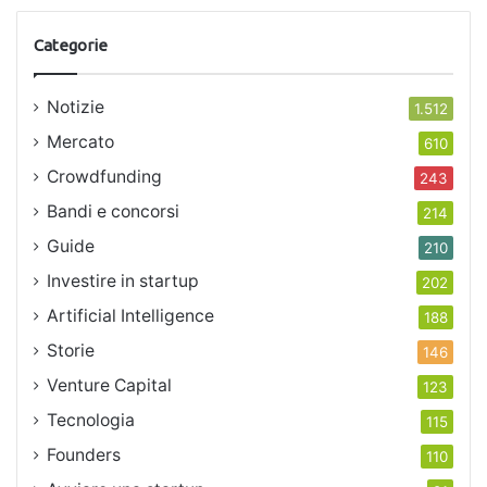
Categorie
Notizie
1.512
Mercato
610
Crowdfunding
243
Bandi e concorsi
214
Guide
210
Investire in startup
202
Artificial Intelligence
188
Storie
146
Venture Capital
123
Tecnologia
115
Founders
110