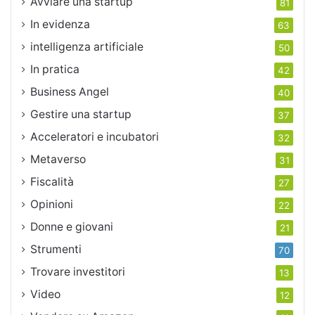
Avviare una startup
81
In evidenza
63
intelligenza artificiale
50
In pratica
42
Business Angel
40
Gestire una startup
37
Acceleratori e incubatori
32
Metaverso
31
Fiscalità
27
Opinioni
22
Donne e giovani
21
Strumenti
70
Trovare investitori
13
Video
12