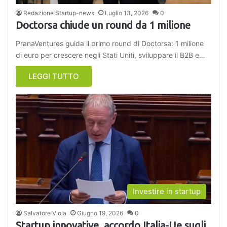
Redazione Startup-news
Luglio 13, 2026
0
Doctorsa chiude un round da 1 milione
PranaVentures guida il primo round di Doctorsa: 1 milione
di euro per crescere negli Stati Uniti, sviluppare il B2B e…
LEGGI TUTTO
Investire in startup
Salvatore Viola
Giugno 19, 2026
0
Startup innovative, accordo Italia-Ue sugli