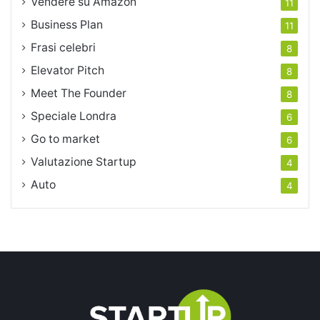
Vendere su Amazon
11
Business Plan
11
Frasi celebri
8
Elevator Pitch
8
Meet The Founder
8
Speciale Londra
6
Go to market
6
Valutazione Startup
4
Auto
4