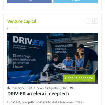
Venture Capital
Pagina
Pagina
precedente
success
Bandi e concorsi
Redazione Startup-news
Agosto 5, 2026
0
DRIV-ER accelera il deeptech
DRIV-ER, progetto sostenuto dalla Regione Emilia-