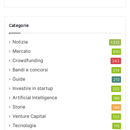
Categorie
Notizie
1.512
Mercato
610
Crowdfunding
243
Bandi e concorsi
214
Guide
210
Investire in startup
202
Artificial Intelligence
188
Storie
146
Venture Capital
123
Tecnologia
115