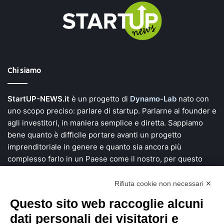
Chi siamo
StartUP-NEWS.it
è un progetto di
Dynamo-Lab
nato con
uno scopo preciso: parlare di startup. Parlarne ai founder e
agli investitori, in maniera semplice e diretta. Sappiamo
bene quanto è difficile portare avanti un progetto
imprenditoriale in genere e quanto sia ancora più
complesso farlo in un Paese come il nostro, per questo
vogliamo dare voce a chi si mette in gioco e investe tempo,
denaro e una grande fetta di vita alla ricerca di soluzioni
Rifiuta cookie non necessari ✕
innovative.
Questo sito web raccoglie alcuni
dati personali dei visitatori e
Scopri StartUP News