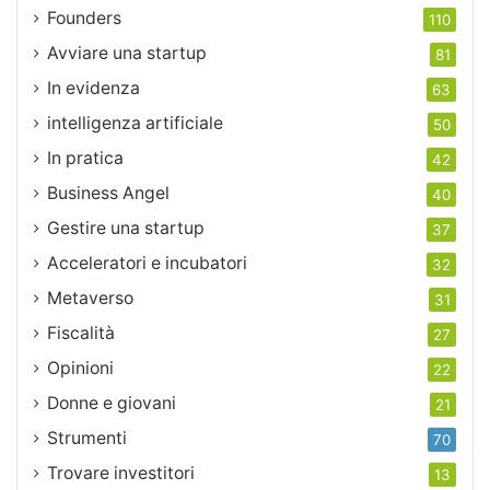
Founders
110
Avviare una startup
81
In evidenza
63
intelligenza artificiale
50
In pratica
42
Business Angel
40
Gestire una startup
37
Acceleratori e incubatori
32
Metaverso
31
Fiscalità
27
Opinioni
22
Donne e giovani
21
Strumenti
70
Trovare investitori
13