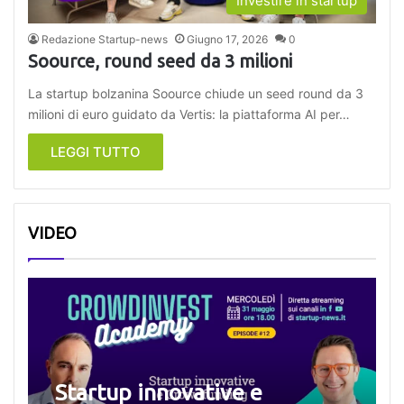
Investire in startup
Redazione Startup-news
Giugno 17, 2026
0
Soource, round seed da 3 milioni
La startup bolzanina Soource chiude un seed round da 3
milioni di euro guidato da Vertis: la piattaforma AI per…
LEGGI TUTTO
VIDEO
Startup innovative e