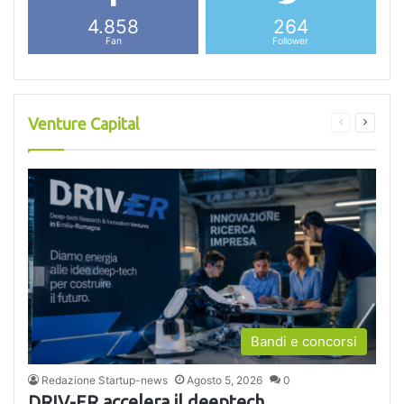
4.858
264
Fan
Follower
Venture Capital
Pagina
Pagina
precedente
success
Bandi e concorsi
Redazione Startup-news
Agosto 5, 2026
0
DRIV-ER accelera il deeptech