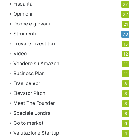
Fiscalità
27
Opinioni
22
Donne e giovani
21
Strumenti
70
Trovare investitori
13
Video
12
Vendere su Amazon
11
Business Plan
11
Frasi celebri
8
Elevator Pitch
8
Meet The Founder
8
Speciale Londra
6
Go to market
6
Valutazione Startup
4