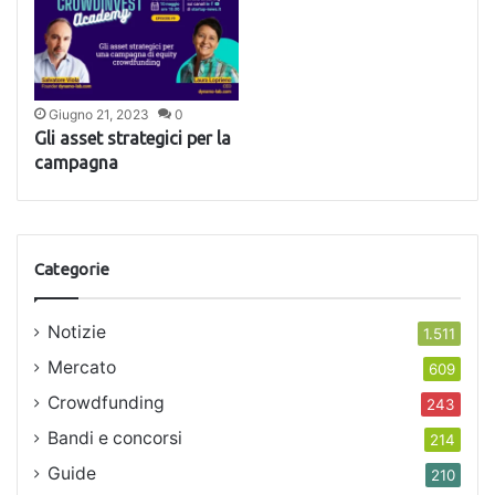
Giugno 21, 2023
0
Gli asset strategici per la
campagna
Categorie
Notizie
1.511
Mercato
609
Crowdfunding
243
Bandi e concorsi
214
Guide
210