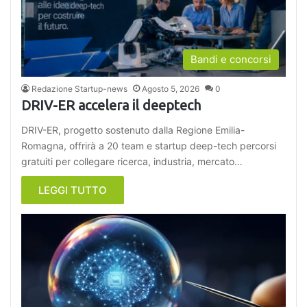
Bandi e concorsi
Redazione Startup-news
Agosto 5, 2026
0
DRIV-ER accelera il deeptech
DRIV-ER, progetto sostenuto dalla Regione Emilia-
Romagna, offrirà a 20 team e startup deep-tech percorsi
gratuiti per collegare ricerca, industria, mercato…
LEGGI TUTTO