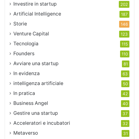
Investire in startup
202
Artificial Intelligence
187
Storie
146
Venture Capital
123
Tecnologia
115
Founders
110
Avviare una startup
81
In evidenza
63
intelligenza artificiale
50
In pratica
42
Business Angel
40
Gestire una startup
37
Acceleratori e incubatori
32
Metaverso
31