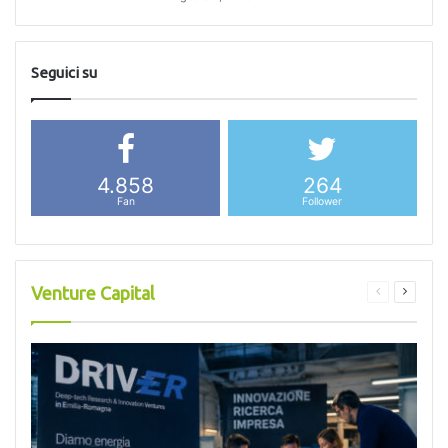
Seguici su
4.858
264
Fan
Follower
Venture Capital
Pagina
Pagina
precedente
success