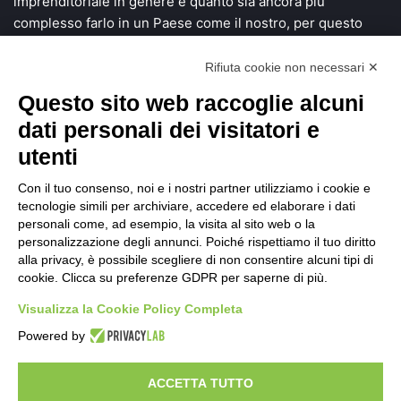
imprenditoriale in genere e quanto sia ancora più
complesso farlo in un Paese come il nostro, per questo
vogliamo dare voce a chi si mette in gioco e investe tempo,
denaro e una grande fetta di vita alla ricerca di soluzioni
Rifiuta cookie non necessari ✕
innovative.
Questo sito web raccoglie alcuni
dati personali dei visitatori e
Scopri StartUP News
utenti
Chi siamo
Con il tuo consenso, noi e i nostri partner utilizziamo i cookie e
tecnologie simili per archiviare, accedere ed elaborare i dati
Sei un founder?
personali come, ad esempio, la visita al sito web o la
Sei un investitore?
personalizzazione degli annunci. Poiché rispettiamo il tuo diritto
alla privacy, è possibile scegliere di non consentire alcuni tipi di
Comunicazione
cookie. Clicca su preferenze GDPR per saperne di più.
Facebook
X
LinkedIn
You
RSS
Visualizza la Cookie Policy Completa
Powered by
Tube
Facebook
X
LinkedIn
You
RSS
Tube
ACCETTA TUTTO