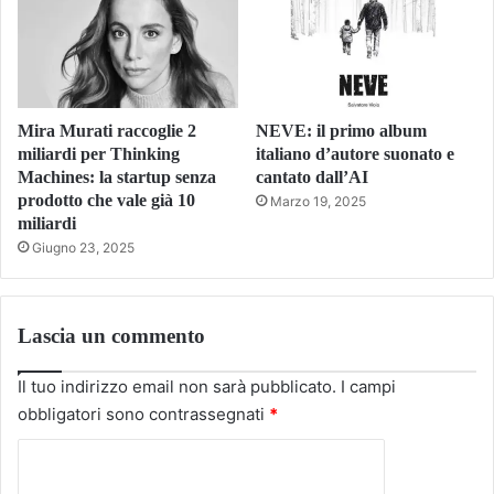
Mira Murati raccoglie 2
NEVE: il primo album
miliardi per Thinking
italiano d’autore suonato e
Machines: la startup senza
cantato dall’AI
prodotto che vale già 10
Marzo 19, 2025
miliardi
Giugno 23, 2025
Lascia un commento
Il tuo indirizzo email non sarà pubblicato.
I campi
obbligatori sono contrassegnati
*
C
o