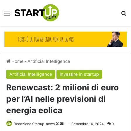
Menu
Ce
Home
-
Artificial Intelligence
Artificial Intelligence
Investire in startup
Renewcast: 2 milioni di euro
per l’AI nelle previsioni di
energia eolica
Follow
Invia
Redazione Startup-news
Settembre 10, 2024
0
on
un'email