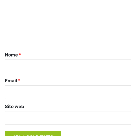
m
m
e
n
t
o
Nome
*
*
Email
*
Sito web