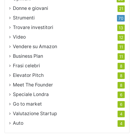
Donne e giovani
21
Strumenti
70
Trovare investitori
13
Video
12
Vendere su Amazon
11
Business Plan
11
Frasi celebri
8
Elevator Pitch
8
Meet The Founder
8
Speciale Londra
6
Go to market
6
Valutazione Startup
4
Auto
4