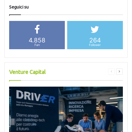
Seguici su
4.858
264
Fan
Follower
Venture Capital
Pagina
Pagina
precedente
success