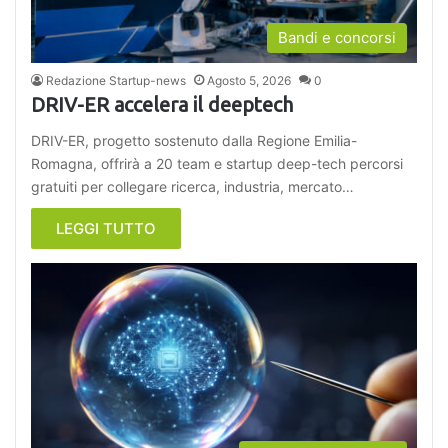
Bandi e concorsi
Redazione Startup-news
Agosto 5, 2026
0
DRIV-ER accelera il deeptech
DRIV-ER, progetto sostenuto dalla Regione Emilia-
Romagna, offrirà a 20 team e startup deep-tech percorsi
gratuiti per collegare ricerca, industria, mercato…
LEGGI TUTTO