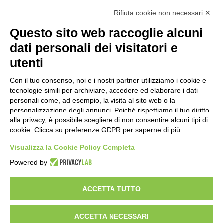
vogliamo dare voce a chi si mette in gioco e investe tempo,
denaro e una grande fetta di vita alla ricerca di soluzioni
Rifiuta cookie non necessari ✕
innovative.
Questo sito web raccoglie alcuni
dati personali dei visitatori e
Scopri StartUP News
utenti
Chi siamo
Con il tuo consenso, noi e i nostri partner utilizziamo i cookie e
tecnologie simili per archiviare, accedere ed elaborare i dati
Sei un founder?
personali come, ad esempio, la visita al sito web o la
Sei un investitore?
personalizzazione degli annunci. Poiché rispettiamo il tuo diritto
alla privacy, è possibile scegliere di non consentire alcuni tipi di
Comunicazione
cookie. Clicca su preferenze GDPR per saperne di più.
Facebook
X
LinkedIn
You
RSS
Visualizza la Cookie Policy Completa
Powered by
Tube
Facebook
X
LinkedIn
You
RSS
Tube
ACCETTA TUTTO
© Copyright 2026, All Rights Reserved | Any form of reproduction
ACCETTA NECESSARI