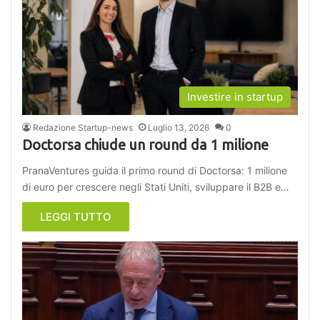
Investire in startup
Redazione Startup-news
Luglio 13, 2026
0
Doctorsa chiude un round da 1 milione
PranaVentures guida il primo round di Doctorsa: 1 milione
di euro per crescere negli Stati Uniti, sviluppare il B2B e…
LEGGI TUTTO