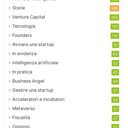
Storie
146
Venture Capital
123
Tecnologia
115
Founders
110
Avviare una startup
81
In evidenza
63
intelligenza artificiale
52
In pratica
42
Business Angel
40
Gestire una startup
37
Acceleratori e incubatori
32
Metaverso
31
Fiscalità
27
Opinioni
23