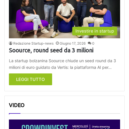
Investire in startup
Redazione Startup-news
Giugno 17, 2026
0
Soource, round seed da 3 milioni
La startup bolzanina Soource chiude un seed round da 3
milioni di euro guidato da Vertis: la piattaforma AI per…
LEGGI TUTTO
VIDEO